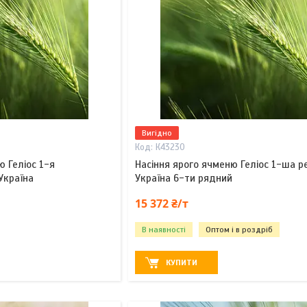
Вигідно
К43230
ю Геліос 1-я
Насіння ярого ячменю Геліос 1-ша р
Україна
Україна 6-ти рядний
15 372 ₴/т
В наявності
Оптом і в роздріб
КУПИТИ