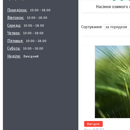
Насіння озимого 
Понеділок
10:00
18:00
Вівторок
10:00
18:00
Середа
10:00
18:00
Четвер
10:00
18:00
Пʼятниця
10:00
18:00
Субота
10:00
16:00
Неділя
Вихідний
Вигідно