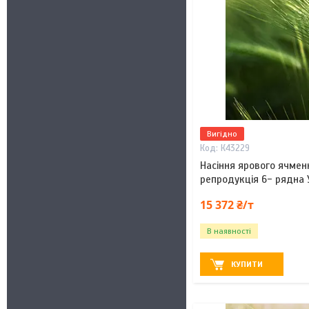
Вигідно
К43229
Насіння ярового ячмен
репродукція 6- рядна 
15 372 ₴/т
В наявності
КУПИТИ