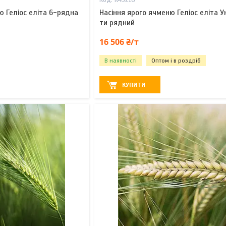
К43218
ю Геліос еліта 6-рядна
Насіння ярого ячменю Геліос еліта У
ти рядний
16 506 ₴/т
В наявності
Оптом і в роздріб
КУПИТИ