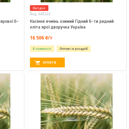
Вигідно
К43222
 ярової 6-
Насіння ячмінь озимий Гідний 6-ти рядний
еліта ярої дворучка Україна
16 506 ₴/т
В наявності
Оптом і в роздріб
КУПИТИ