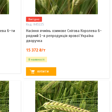
Вигідно
К43225
лева 6-ти
Насіння ячмінь озимове Снігова Королева 6-
рядний 1-я репродукція ярової Україна
дворучка
15 372 ₴/т
В наявності
КУПИТИ