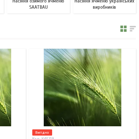
Насіння озимого ячменю
Насіння ячменю українських
SAATBAU
виробників
Вигідно