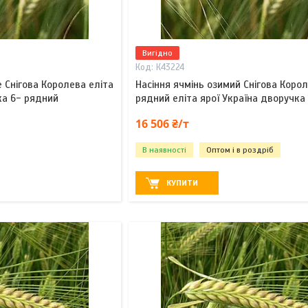
Вигідно
К43224
е Снігова Королева еліта
Насіння ячмінь озимий Снігова Коро
ка 6- рядний
рядний еліта ярої Україна дворучка
16 506 ₴/т
В наявності
Оптом і в роздріб
КУПИТИ