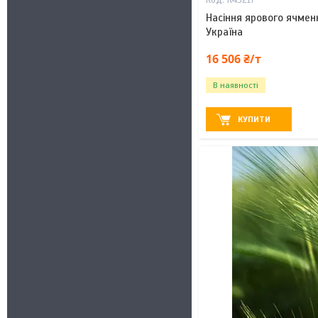
К43217
Насіння ярового ячмен
Україна
16 506 ₴/т
В наявності
КУПИТИ