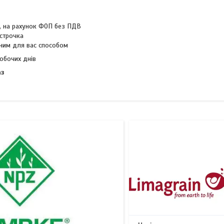
20
16
а, на рахунок ФОП без ПДВ
строчка
ним для вас способом
обочих днів
аз