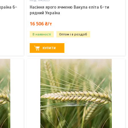
К43219
країна 6-
Насіння ярого ячменю Вакула еліта 6-ти
рядний Україна
16 506 ₴/т
В наявності
Оптом і в роздріб
КУПИТИ