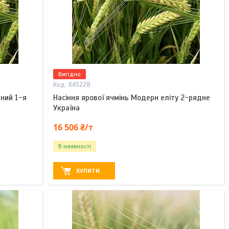
Вигідно
К43228
дний 1-я
Насіння ярової ячмінь Модерн еліту 2-рядне
Україна
16 506 ₴/т
В наявності
КУПИТИ