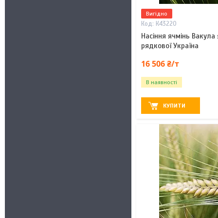
Вигідно
К43220
Насіння ячмінь Вакула 
рядкової Україна
16 506 ₴/т
В наявності
КУПИТИ