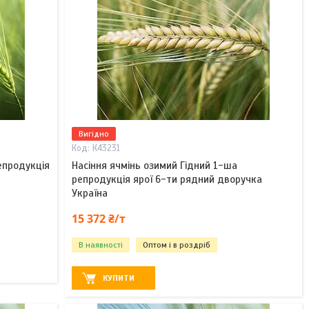
Вигідно
К43231
епродукція
Насіння ячмінь озимий Гідний 1-ша
репродукція ярої 6-ти рядний дворучка
Україна
15 372 ₴/т
В наявності
Оптом і в роздріб
КУПИТИ