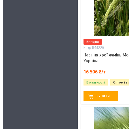
Вигідно
К43226
Насіння ярої ячмінь М
Україна
16 506 ₴/т
В наявності
Оптом і в
КУПИТИ