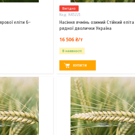
Вигідно
К43221
ярової еліти 6-
Насіння ячмінь озимий Стійкий еліта
рядної дволички Україна
16 506 ₴/т
В наявності
КУПИТИ