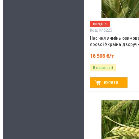
Вигідно
К43223
Насіння ячмінь озимов
ярової Україна дворуч
16 506 ₴/т
В наявності
КУПИТИ