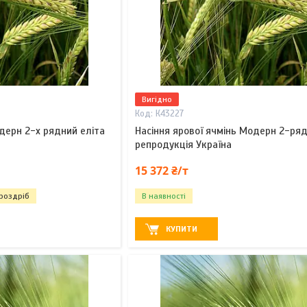
Вигідно
К43227
одерн 2-х рядний еліта
Насіння ярової ячмінь Модерн 2-ря
репродукція Україна
15 372 ₴/т
 роздріб
В наявності
КУПИТИ