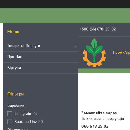
+380 (66) 678-25-02
Товари та Послуги
Пром-Агр
Про Нас
Відгуки
Фільтри
Виробник
Замовляйте зараз
Limagrain
23
Тільки якісна продукція
Saatbau Linz
20
066 678 25 02
Рік врожаю