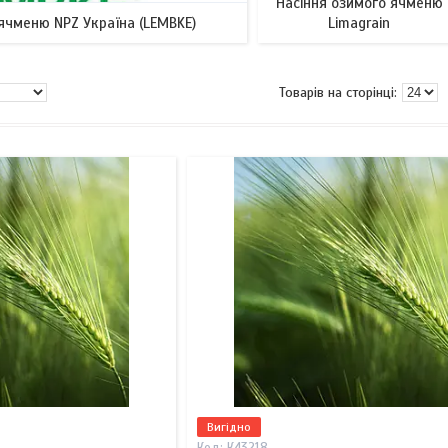
Насіння озимого ячменю
ячменю NPZ Україна (LEMBKE)
Limagrain
Вигідно