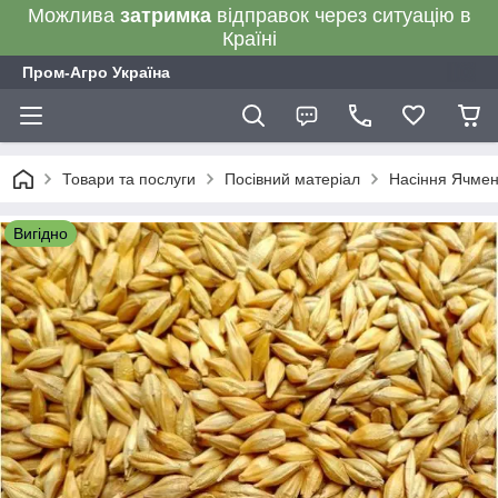
Можлива
затримка
відправок через ситуацію в
Країні
Пром-Агро Україна
Товари та послуги
Посівний матеріал
Насіння Ячме
Вигідно