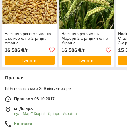
Насіння ярового ячменю
Насіння ярої ячмінь
Насі
Сталкер еліта 2-рядна
Модерн 2-х рядний еліта
Стал
Україна
Україна
2-х 
16 506
16 506
15 
₴/т
₴/т
Купити
Купити
Про нас
85% позитивних з 289 відгуків за рік
Працює з 03.10.2017
м. Дніпро
вул. Марії Кюрі 5, Дніпро, Україна
Контакти