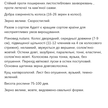
Стійкий проти поширених листостеблових захворювань ,
проти летючої та кам'яної сажки.
Добра озерненість колоса (16-26 зерен в колосі).
Зерно велике. Скоростиглий.
Разом з сортом Адапт є кращим сортом країни для
несприятливих умов вирощування.
Різновид nutans. Колос дворядний, середньої довжини (7-9
см), підвищеної щільності (11-12 члеників на 4 см колосового
стрижня), неламкий, звужується до вершини, солом'яно-
жовтий. Остюки довгі, зазубрені, паралельні, тонкі, еластичні,
солом'яно-жовті. Колоскова луска тонка, вузька, без
опушення. Перехід квіткової луски в остюк поступовий.
Основна щетинка зерна довговолосяна.
Кущ напіврозлогий. Лист без опушення, вузький, темно-
зелений.
Висота рослини 75-100 див.
Зерно велике, жовте, видовжено-овальної форми.