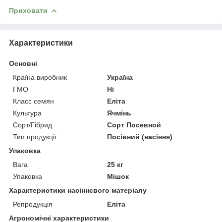
Приховати
Характеристики
Основні
Країна виробник
Україна
ГМО
Ні
Класс семян
Еліта
Культура
Ячмінь
Сорт/Гібрид
Сорт Посевной
Тип продукції
Посівний (насіння)
Упаковка
Вага
25 кг
Упаковка
Мішок
Характеристики насіннєвого матеріалу
Репродукція
Еліта
Агрономічні характеристики