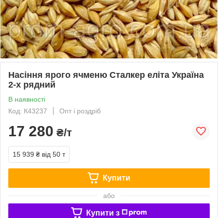
Насіння ярого ячменю Сталкер еліта Україна
2-х рядний
В наявності
Код: К43237
Опт і роздріб
17 280
₴/т
15 939 ₴
від 50 т
Купити
або
Купити з