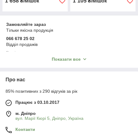
1 658
1 105
₴/мішок
₴/мішок
Замовляйте зараз
Тільки якісна продукція
066 678 25 02
Відділ продажів
Варіанти оплати:
післяплата, онлайн-оплата, на рахунок ФОП без ПДВ
Показати все
на рахунок ТОВ з ПДВ, розстрочка
або будь-яким іншим зручним для вас способом
Відправка впродовж 1–3 робочих днів
Про нас
Телефонуйте прямо зараз
85% позитивних з 290 відгуків за рік
Працює з 03.10.2017
м. Дніпро
вул. Марії Кюрі 5, Дніпро, Україна
Контакти