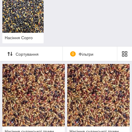
Телефонуйте прямо зараз
Насіння Сорго
Сортування
0
Фільтри
Насіння суданської трави
Насіння суданської трави