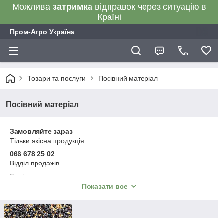
Можлива
затримка
відправок через ситуацію в
Країні
Пром-Агро Україна
Товари та послуги
Посівний матеріал
Посівний матеріал
Замовляйте зараз
Тільки якісна продукція
066 678 25 02
Відділ продажів
Варіанти оплати:
післяплата, онлайн-оплата, на рахунок ФОП без ПДВ
Показати все
на рахунок ТОВ з ПДВ, розстрочка
або будь-яким іншим зручним для вас способом
Відправка впродовж 1–3 робочих днів