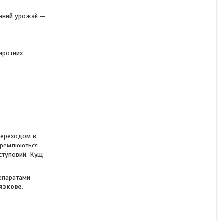
маний урожай —
Насіння ячменю Вакула
ярої 1-ша репродукція 6-
ти рядний Україна
иротних
В наявності
15 372 ₴/т
переходом в
окремлюються.
оступовий. Кущ
епаратами
язкове.