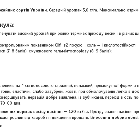
жайних сортів України.
Середній урожай 5,0 т/га. Максимально отри
кула:
ечувати високий урожай при різних термінах приходу весни і в різних ш
нтрольованим показником COfl-s2 посухо-, соле — і кислотостійкості;
си (7-8 балів), смужкового гельмінтоспоріозу (8-9 балів);
члеників на 4 см колосового стрижня), неламкий, прямокутної форми з 
 тонкі, еластичні, слабо зазубрені, жовті, при обмолочуванні легко від
зморшкувата, нервація добре виявлена, із зубчиками, перехід в ость п
 70-80 див.
ижених нормах висіву насіння — 120 кг/га.
Протруювання насіння пр
ахист рослин від хвороб і підвищення врожаїв
. Внесення добрив обов'
о .