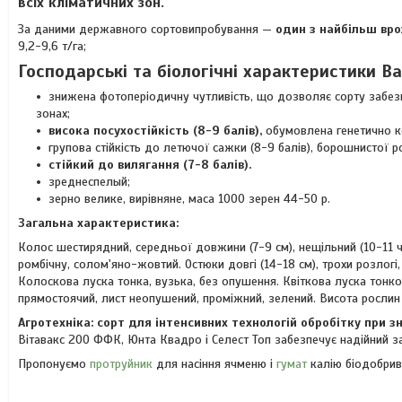
всіх кліматичних зон.
За даними державного сортовипробування —
один з
найбільш вро
9,2-9,6 т/га;
Господарські та біологічні характеристики Ва
знижена фотоперіодичну чутливість, що дозволяє сорту забезп
зонах;
висока посухостійкість (8-9 балів),
обумовлена генетично ко
групова стійкість до летючої сажки (8-9 балів), борошнистої ро
стійкий до вилягання (7-8 балів).
зреднеспелый;
зерно велике, вирівняне, маса 1000 зерен 44-50 р.
Загальна характеристика:
Колос шестирядний, середньої довжини (7-9 см), нещільний (10-11 
ромбічну, солом'яно-жовтий. Остюки довгі (14-18 см), трохи розлогі,
Колоскова луска тонка, вузька, без опушення. Квіткова луска тонко
прямостоячий, лист неопушений, проміжний, зелений. Висота рослин
Агротехніка: сорт для інтенсивних технологій обробітку при зн
Вітавакс 200 ФФК, Юнта Квадро і Селест Топ забезпечує надійний з
Пропонуємо
протруйник
для насіння ячменю і
гумат
калію біодобрив