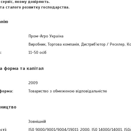
сервіс, якому довіряють.
та сталого розвитку господарства.
анію
Пром-Агро Україна
Виробник, Торгова компанія, Дистриб'ютор / Реселер, К
:
11-50 осіб
а форма та капітал
2009
форма:
Товариство з обмеженою відповідальністю
бництво
Зовнішній
сті:
ISO 9000/9001/9004/19011: 2000, ISO 14000/14001, ISO