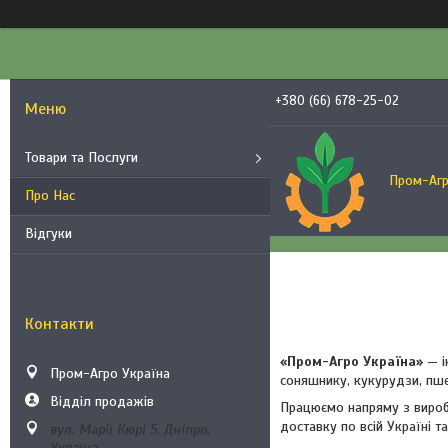
+380 (66) 678-25-02
Товари та Послуги
Пром-Агр
Про Нас
Відгуки
Контакти
«Пром-Агро Україна»
— і
Пром-Агро Україна
соняшнику, кукурудзи, пшен
Відділ продажів
Працюємо напряму з виробн
доставку по всій Україні т
вул. Марії Кюрі 5, Дніпро,
Україна