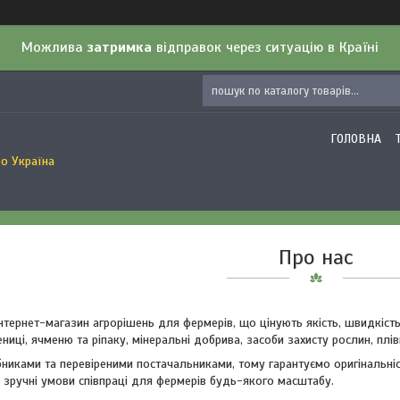
Можлива
затримка
відправок через ситуацію в Країні
ГОЛОВНА
о Україна
Про нас
нтернет-магазин агрорішень для фермерів, що цінують якість, швидкість
иці, ячменю та ріпаку, мінеральні добрива, засоби захисту рослин, плів
иками та перевіреними постачальниками, тому гарантуємо оригінальніст
а зручні умови співпраці для фермерів будь-якого масштабу.