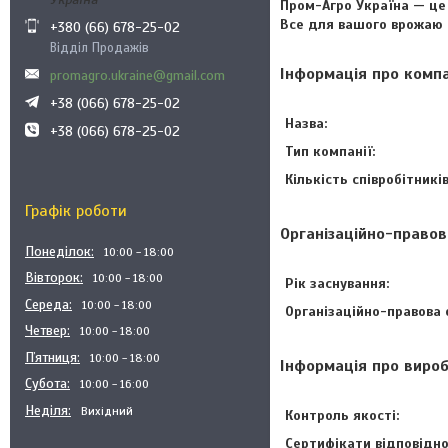
Пром-Агро Україна — це 
Все для вашого врожаю 
+380 (66) 678-25-02
Відділ Продажів
Інформація про комп
promagro.ukraine@gmail.com
+38 (066) 678-25-02
Назва:
+38 (066) 678-25-02
Тип компанії:
Кількість співробітників
Графік роботи
Організаційно-правов
Понеділок
10:00
18:00
Вівторок
10:00
18:00
Рік заснування:
Середа
10:00
18:00
Організаційно-правова 
Четвер
10:00
18:00
Пʼятниця
10:00
18:00
Інформація про виро
Субота
10:00
16:00
Неділя
Вихідний
Контроль якості:
Сертифікати відповідно