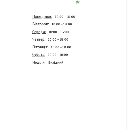
Понеділок
10:00
18:00
Вівторок
10:00
18:00
Середа
10:00
18:00
Четвер
10:00
18:00
Пʼятниця
10:00
18:00
Субота
10:00
16:00
Неділя
Вихідний
Насіння кукурудзи,
Євраліс, ЄС Креатив, ФАО
300
В наявності