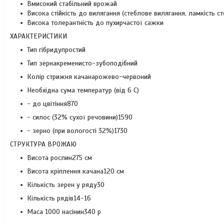
Вмисокий стабільний врожай
Висока стійкість до вилягання (стеблове вилягання, ламкість ст
Висока толерантність до пухирчастої сажки
ХАРАКТЕРИСТИКИ
Тип гібридупростий
Тип зернакременисто-зубоподібний
Колір стрижня качанарожево-червоний
Необхідна сума температур (від 6 С)
- до цвітіння870
- силос (32% сухої речовини)1590
- зерно (при вологості 32%)1730
СТРУКТУРА ВРОЖАЮ
Висота рослин275 см
Висота кріплення качана120 см
Кількість зерен у ряду30
Кількість рядів14-16
Маса 1000 насінин340 р