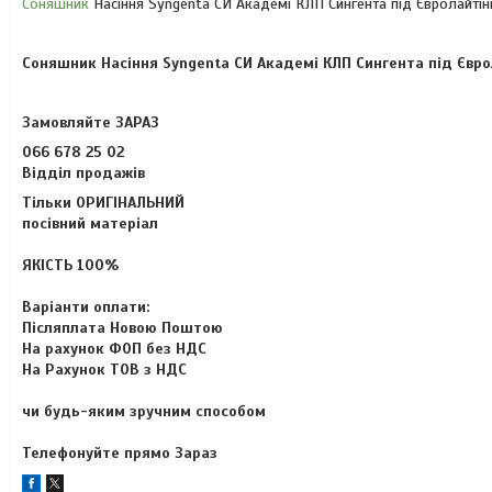
Соняшник
Насіння Syngenta СИ Академі КЛП Сингента під Євролайтін
Соняшник Насіння Syngenta СИ Академі КЛП Сингента під Євро
Замовляйте ЗАРАЗ
066 678 25 02
Відділ продажів
Тільки ОРИГІНАЛЬНИЙ
посівний матеріал
ЯКІСТЬ 100%
Варіанти оплати:
Післяплата Новою Поштою
На рахунок ФОП без НДС
На Рахунок ТОВ з НДС
чи будь-яким зручним способом
Телефонуйте прямо Зараз