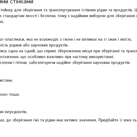
ими стінками
тейнер для зберігання та транспортування їстівних рідин та продуктів, 
ає стандартам якості і безпеки, тому є надійним вибором для зберігання
х,
ї пластмаси, яка не взаємодіє з їжею і не впливає на її смак і якість,
кість рідини або харчових продуктів,
сь одна на одній, що сприяє збереженню місця при зберіганні та транс
антаження, що особливо важливо при частому використанні,
зпеки і гігієни, забезпечуючи надійне зберігання харчових продуктів.
истань:
олоко тощо,
х інгредієнтів,
х, де зберігання їжі та рідин має велике значення, Придбайте її вже сь