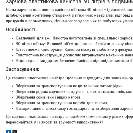
Харчова пластикова каністра 30 літрів з подвійн
Наша харчова пластикова каністра об'ємом 30 літрів - ідеальний кон
штабелюємий контейнер створений з гігієнічних матеріалів, відповід
продуктів в промислових, сільськогосподарських та побутових умова
Особливості:
Безпечний для їжі: Каністра виготовлена зі спеціальної харчово
30 літрів об'єму: Великий об'єм дозволяє зберігати значну кіль
Штабелюєма конструкція: Каністри можуть стабільно утримувати
Товстостінна конструкція дозволяє витримувати механічне нав
Відповідає стандартам безпеки: Каністра відповідає вимогам бе
Застосування:
Ця харчова пластикова каністра ідеально підходить для таких викор
Зберігання та транспортування води та інших питних рідин,
Зберігання рідких харчових продуктів, таких як масло, олія, м
Зберігання соків, вин і інших напоїв,
Зберігання та транспортування кормів для тварин,
Використання в сільському господарстві для зберігання харчови
Ця харчова пластикова каністра є надійним помічником у різних сфера
переконайтеся у її якості та зручності використання!