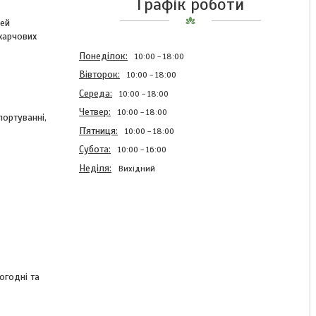
Графік роботи
Цей
 харчових
Понеділок
10:00
18:00
Вівторок
10:00
18:00
Середа
10:00
18:00
Четвер
10:00
18:00
портуванні,
Пʼятниця
10:00
18:00
Субота
10:00
16:00
Неділя
Вихідний
Пластикова каністра 30л
харчова 2-х шарова,
зелена
огодні та