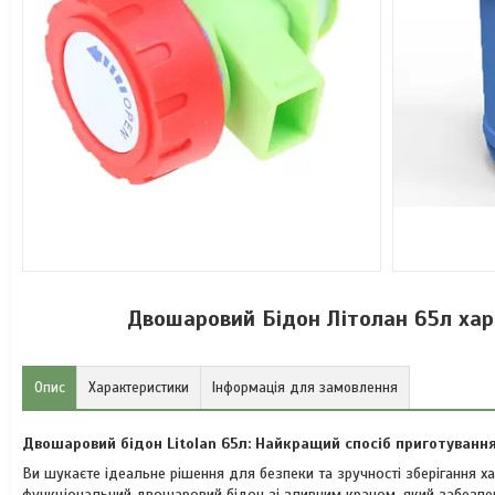
Двошаровий Бідон Літолан 65л хар
Опис
Характеристики
Інформація для замовлення
Двошаровий бідон Litolan 65л: Найкращий спосіб приготування
Ви шукаєте ідеальне рішення для безпеки та зручності зберігання х
функціональний двошаровий бідон зі зливним краном, який забезпеч