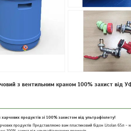
човий з вентильним краном 100% захист від У
 харчових продуктів зі 100% захистом від ультрафіолету!
арчових продуктів Представляємо вам пластиковий бідон Litolan 65л - н
ує 100% захист від ультрафіолетових променів.