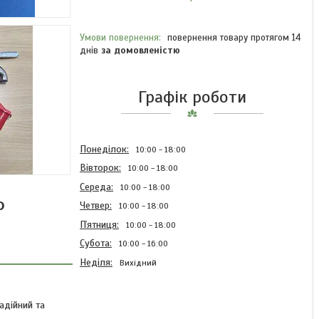
повернення товару протягом 14
днів
за домовленістю
Графік роботи
Понеділок
10:00
18:00
Вівторок
10:00
18:00
Середа
10:00
18:00
Ф
Четвер
10:00
18:00
Пʼятниця
10:00
18:00
Субота
10:00
16:00
Неділя
Вихідний
адійний та