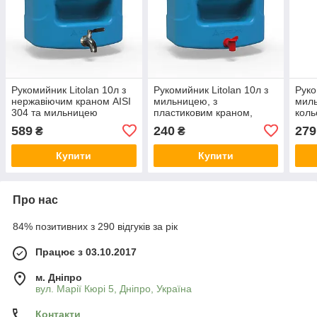
Рукомийник Litolan 10л з
Рукомийник Litolan 10л з
Руко
нержавіючим краном AISI
мильницею, з
мил
304 та мильницею
пластиковим краном,
коль
синього кольору
синього кольору
589
240
279
₴
₴
Купити
Купити
Про нас
84% позитивних з 290 відгуків за рік
Працює з 03.10.2017
м. Дніпро
вул. Марії Кюрі 5, Дніпро, Україна
Контакти