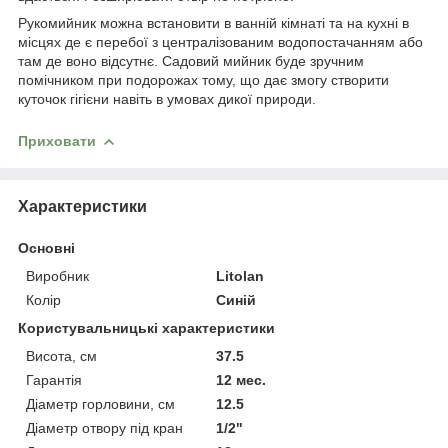
Рукомийник можна встановити в ванній кімнаті та на кухні в
місцях де є перебої з централізованим водопостачанням або
там де воно відсутнє. Садовий мийник буде зручним
помічником при подорожах тому, що дає змогу створити
куточок гігієни навіть в умовах дикої природи.
Приховати
Характеристики
Основні
Виробник
Litolan
Колір
Синій
Користувальницькі характеристики
Висота, см
37.5
Гарантія
12 мес.
Діаметр горловини, см
12.5
Діаметр отвору під кран
1/2"