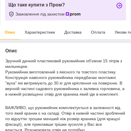
Що таке купити з Пром?
Замовлення під захистом
Опис
Характеристики
Доставка
Оплата
Умови п
Опис
Зручний дачний пластиковий рукомийник об'ємом 15 літрів з
мильницею
Рукомийник виготовлений з якісного та товстого пластику.
Конструкція навісного рукомийника передбачає монтажні
"вуха" які витримують до 30 кг для кріплення на поверхню. В
верхній частині садового рукомийника є заливна горловина, а
в нижній розміщено отвір для краника який іде в комплекті.
ВАЖЛИВО, що рукомийник комплектується в залежності від
того який краник є на складі. Отвір в нижній частині зроблений
по відчуттю трошки менший ніж розмір краника (для кращої
фіксації), але приклавши трішки зусилля у Вас все
вдасться. Розширювати отвір не потрібно.