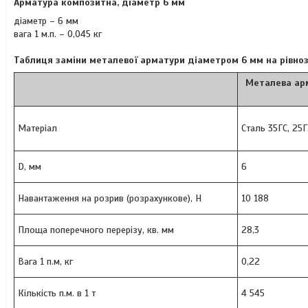
Арматура композитна, діаметр 6 мм
діаметр – 6 мм
вага 1 м.п. – 0,045 кг
Таблиця заміни металевої арматури діаметром 6 мм на рівно
Металева арм
Матеріал
Сталь 35ГС, 25Г2
D, мм
6
Навантаження на розрив (розрахункове), Н
10 188
Площа поперечного перерізу, кв. мм
28,3
Вага 1 п.м, кг
0,22
Кількість п.м. в 1 т
4 545