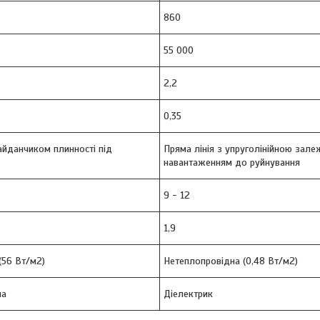
860
55 000
2,2
0,35
майданчиком плинності під
Пряма лінія з упруголінійною зале
навантаженням до руйнування
9 - 12
1,9
(56 Вт/м2)
Нетеплопровідна (0,48 Вт/м2)
на
Діелектрик