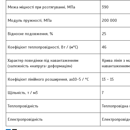
Межа міцності при розтягуванні, МПа
390
Модуль пружності, МПа
200 000
Відносне подовження, %
25
Коефіцієнт теплопровідності, Вт / (мºС)
46
Характер поведінки під навантаженням
Крива лінія з 
(залежність «напруга-деформація»)
навантаженням
Коефіцієнт лінійного розширення, ах10-5 / ºС
13 - 15
Щільність, т / м3
7
Теплопровідність
Теплопровідна 
Електропровідність
Електропровід