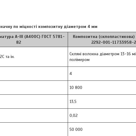
значну по міцності композитну діаметром 4 мм
атура А-III (А400С) ГОСТ 5781-
Композитна (склопластикова)
82
2292-001-11733958-
Скляні волокна діаметром 13-16 мі
С та ін.
полімером
4
10 800
13,5
0,02
50 000