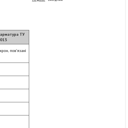
Арматура композитна,
 арматура ТУ
діаметр 6 мм
2013
крон, пов'язані
Немає в наявності
8,50 ₴/пог.м