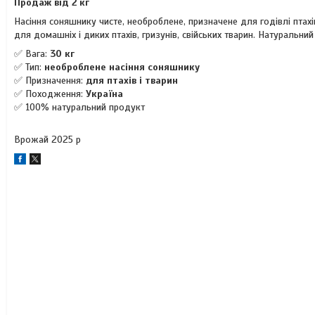
Продаж від 2 кг
Насіння соняшнику чисте, необроблене, призначене для годівлі птахів
для домашніх і диких птахів, гризунів, свійських тварин. Натуральни
✅ Вага:
30
кг
✅ Тип:
необроблене насіння соняшнику
✅ Призначення:
для птахів і тварин
✅ Походження:
Україна
✅ 100% натуральний продукт
Врожай 2025 р