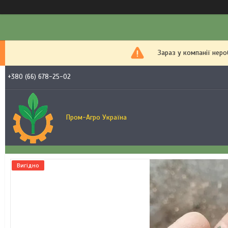
Зараз у компанії нер
+380 (66) 678-25-02
Пром-Агро Україна
Вигідно