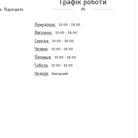
Графік роботи
ни. Підходить
Понеділок
10:00
18:00
Вівторок
10:00
18:00
Середа
10:00
18:00
Четвер
10:00
18:00
Пʼятниця
10:00
18:00
Субота
10:00
16:00
Неділя
Вихідний
Насіння соняшник, 2025
чисте, необроблене для
птахів, для тварин 30 кг
Укр