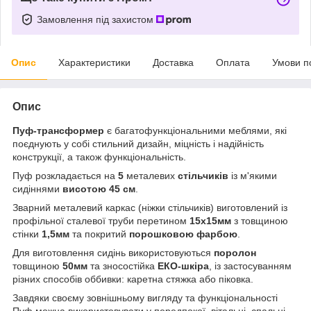
Замовлення під захистом
Опис
Характеристики
Доставка
Оплата
Умови п
Опис
Пуф-трансформер
є багатофункціональними меблями, які
поєднують у собі стильний дизайн, міцність і надійність
конструкції, а також функціональність.
Пуф розкладається на
5
металевих
стільчиків
із м'якими
сидіннями
висотою 45 см
.
Зварний металевий каркас (ніжки стільчиків) виготовлений із
профільної сталевої труби перетином
15х15мм
з товщиною
стінки
1,5мм
та покритий
порошковою фарбою
.
Для виготовлення сидінь використовуються
поролон
товщиною
50мм
та зносостійка
ЕКО-шкіра
, із застосуванням
різних способів оббивки: каретна стяжка або піковка.
Завдяки своєму зовнішньому вигляду та функціональності
Пуф можна використовувати у передпокої, вітальні, спальні,