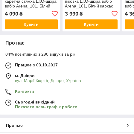
каретна стяжка ЕКО-шкіра
піковка ЕКО-шкіра вибір
піко
вибір Arena_101, Білий
Arena_101, Білий каркас
вибі
каркас (RAL 9003)
(RAL 9003)
(1)
4 090
3 990
4 3
₴
₴
Купити
Купити
Про нас
84% позитивних з 290 відгуків за рік
Працює з 03.10.2017
м. Дніпро
вул. Марії Кюрі 5, Дніпро, Україна
Контакти
Сьогодні вихідний
Показати весь графік роботи
Про нас