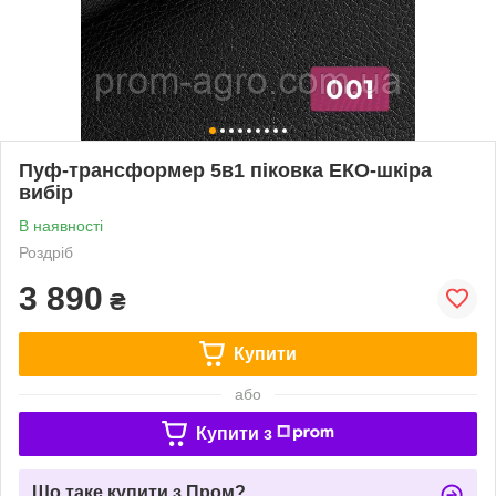
Пуф-трансформер 5в1 піковка ЕКО-шкіра
вибір
В наявності
Роздріб
3 890
₴
Купити
або
Купити з
Що таке купити з Пром?