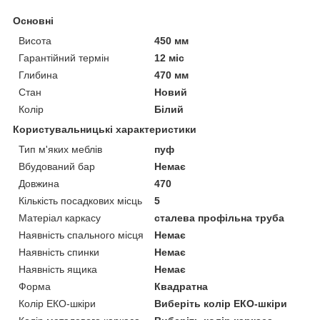
Основні
Висота
450 мм
Гарантійний термін
12 міс
Глибина
470 мм
Стан
Новий
Колір
Білий
Користувальницькі характеристики
Тип м'яких меблів
пуф
Вбудований бар
Немає
Довжина
470
Кількість посадкових місць
5
Матеріал каркасу
сталева профільна труба
Наявність спального місця
Немає
Наявність спинки
Немає
Наявність ящика
Немає
Форма
Квадратна
Колір ЕКО-шкіри
Виберіть колір ЕКО-шкіри