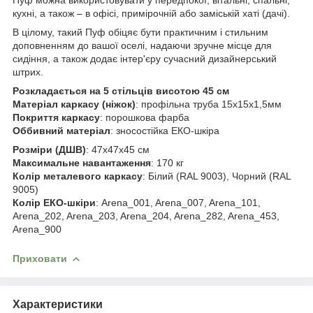
кухні, а також – в офісі, примірочній або заміській хаті (дачі).
В цілому, такий Пуф обіцяє бути практичним і стильним
доповненням до вашої оселі, надаючи зручне місце для
сидіння, а також додає інтер'єру сучасний дизайнерський
штрих.
Розкладається на 5 стільців висотою 45 см
Матеріал каркасу (ніжок)
: профільна труба 15х15х1,5мм
Покриття каркасу
: порошкова фарба
Оббивний матеріал
: зносостійка ЕКО-шкіра
Розміри (ДШВ)
: 47х47х45 см
Максимальне навантаження
: 170 кг
Колір металевого каркасу
: Білий (RAL 9003), Чорний (RAL
9005)
Колір
ЕКО-шкіри
: Arena_001, Arena_007, Arena_101,
Arena_202, Arena_203, Arena_204, Arena_282, Arena_453,
Arena_900
Приховати
Характеристики