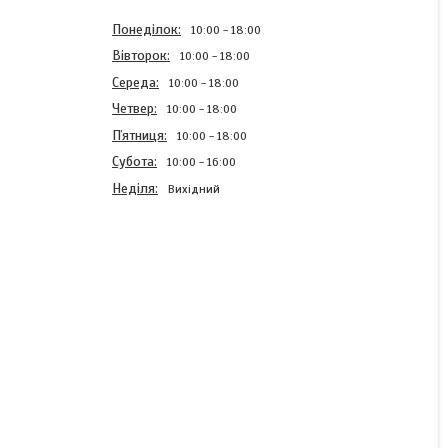
Понеділок
10:00
18:00
Вівторок
10:00
18:00
Середа
10:00
18:00
Четвер
10:00
18:00
Пʼятниця
10:00
18:00
Субота
10:00
16:00
Неділя
Вихідний
Скриня для інструментів
металева 21"
556х366х266 мм
В наявності
1 827 ₴