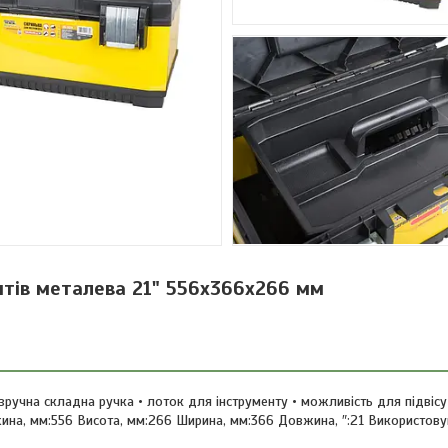
нтів металева 21" 556х366х266 мм
зручна складна ручка • лоток для інструменту • можливість для підвісу
жина, мм:556 Висота, мм:266 Ширина, мм:366 Довжина, ″:21 Використов