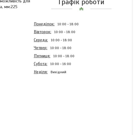
Графік роботи
• можливість для
а, мм:225
Понеділок
10:00
18:00
Вівторок
10:00
18:00
Середа
10:00
18:00
Четвер
10:00
18:00
Пʼятниця
10:00
18:00
Субота
10:00
16:00
Неділя
Вихідний
Скриня для інструментів з
металевими замками 16.5"
420х225х210 мм