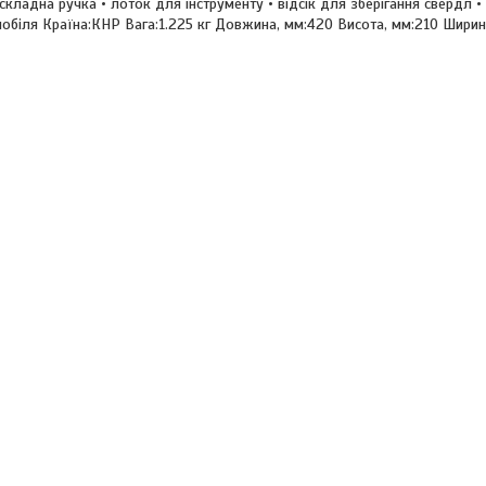
 складна ручка • лоток для інструменту • відсік для зберігання свердл 
томобіля Країна:КНР Вага:1.225 кг Довжина, мм:420 Висота, мм:210 Ширин