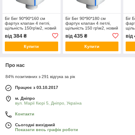
Біг Бег 90*90*160 см
Біг Бег 90*90*180 см
Біг 
фартух клапан 4 петлі,
фартух клапан 4 петлі,
фарт
щільність 150гр\м2, новий
щільність 150 гр\м2, новий
щіль
Топ
Топ
Топ
384
435
від
₴
від
₴
від
Купити
Купити
Про нас
84% позитивних з 291 відгука за рік
Працює з 03.10.2017
м. Дніпро
вул. Марії Кюрі 5, Дніпро, Україна
Контакти
Сьогодні вихідний
Показати весь графік роботи