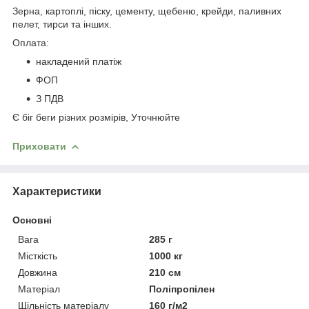
Зерна, картоплі, піску, цементу, щебеню, крейди, паливних
пелет, тирси та інших.
Оплата:
накладений платіж
ФОП
З ПДВ
Є біг беги різних розмірів, Уточнюйте
Приховати
Характеристики
Основні
Вага
285 г
Місткість
1000 кг
Довжина
210 см
Матеріал
Поліпропілен
Щільність матеріалу
160 г/м2