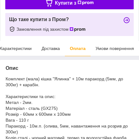
Купити з
Що таке купити з Пром?
Замовлення під захистом
Характеристики
Доставка
Оплата
Умови повернення
Опис
Комплект (мала) кішка "Ялинка" + 10м паракорд (5мм, до
300кг) + карабін.
Характеристики та опис:
Метал - 2мм.
Матеріал - сталь (GX275)
Розмір - 60мм х 600мм х 100мм
Вага - 110 г
Паракорд - 10м.п. (олива, 5мм, навантаження на розрив до
300кг)
Колір сталі - чорний матовий, термо та вологостійка фарба