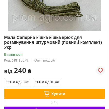
Мала Саперна кішка кішка крюк для
розмінування штурмовий (повний комплект)
Укр
В наявності
Код: УКН13879
Опт і роздріб
240
від
₴
220 ₴
від 5 шт.
200 ₴
від 10 шт.
Купити
або