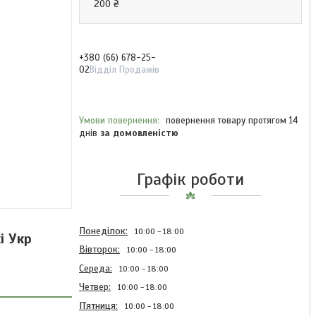
200 ₴
+380 (66) 678-25-
02
Відділ Продажів
повернення товару протягом 14
днів
за домовленістю
Графік роботи
Понеділок
10:00
18:00
і Укр
Вівторок
10:00
18:00
Середа
10:00
18:00
Четвер
10:00
18:00
Пʼятниця
10:00
18:00