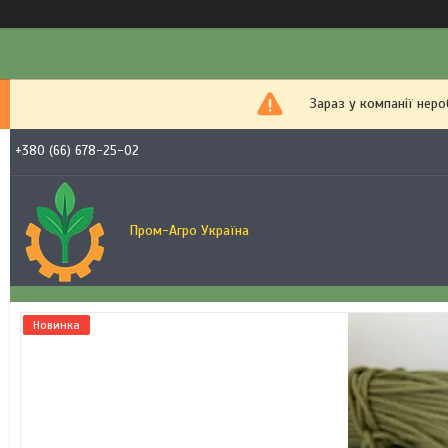
Зараз у компанії нер
+380 (66) 678-25-02
Пром-Агро Україна
Новинка