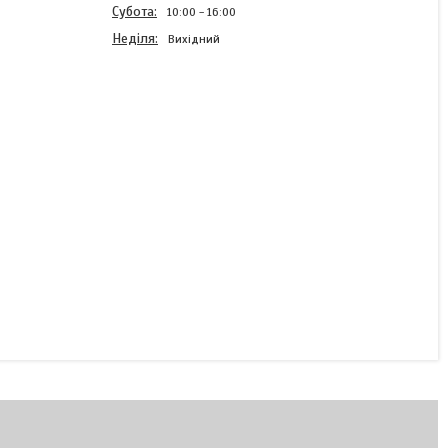
Субота
10:00
16:00
Неділя
Вихідний
Паракорд Paracord шнур
канат NEXPOL M-TAC Type
III 5мм 1 м, до 300 кг
зелений, хакі Укр
Немає в наявності
13 ₴/м