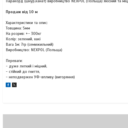
Паракорд (шнур,канат) виробництво NEXPOL (Польща) якісний та мі
Продаж від 10 м
Характеристики та опис:
Товщина: 5мм
На розрив: +- 300кг
Колір: зелений, хакі
Вага 1м: 7гр (семижильний)
Виробництво: NEXPOL (Польща)
Переваги:
- дуже легкий і міцний,
- стійкий до гниття,
- неподвержен УФ-впливу (вигоряння)