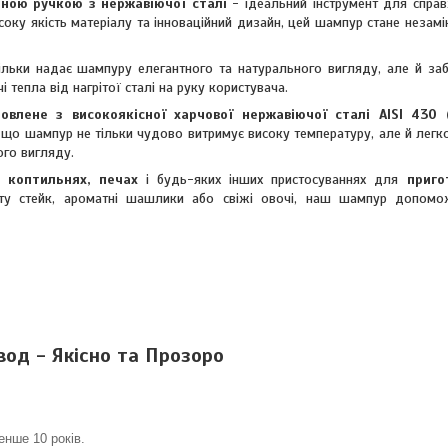
ною ручкою з нержавіючої сталі
- ідеальний інструмент для справ
оку якість матеріалу та інноваційний дизайн, цей шампур стане незам
тільки надає шампуру елегантного та натурального вигляду, але й за
 тепла від нагрітої сталі на руку користувача.
влене з високоякісної харчової нержавіючої сталі AISI 430 (
, що шампур не тільки чудово витримує високу температуру, але й легко
ого вигляду.
, коптильнях, печах
і будь-яких інших пристосуваннях для
приго
иту стейк, ароматні шашлики або свіжі овочі, наш шампур допом
од - Якісно та Прозоро
нше 10 років.