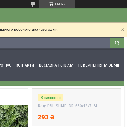
Кошик
ижчого робочого дня (сьогодні).
РО НАС
КОНТАКТИ
ДОСТАВКА І ОПЛАТА
ПОВЕРНЕННЯ ТА ОБМІН
В наявності
Код:
DBL-SHMP-DR-630x12x3-BL
293 ₴