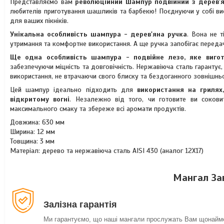
Представляємо вам
революційний Шампур подвійний з дерев'я
любителів приготування шашликів та барбекю! Поєднуючи у собі вис
для ваших пікніків.
Унікальна особливість шампура - дерев'яна ручка
. Вона не 
утримання та комфортне використання. А ще ручка запобігає передачі
Ще одна особливість шампура - подвійне лезо, яке вигото
забезпечуючи міцність та довговічність. Нержавіюча сталь гарантує
використання, не втрачаючи свого блиску та бездоганного зовнішнь
Цей шампур ідеально підходить для
використання на грилях
відкритому вогні
. Незалежно від того, чи готовите ви соков
максимального смаку та збереже всі аромати продуктів.
Довжина: 630 мм
Ширина: 12 мм
Товщина: 3 мм
Матеріал: дерево та нержавіюча сталь AISI 430 (аналог 12Х17)
Мангал Зав
Залізна гарантія
Ми гарантуємо, що наші мангали прослужать Вам щонайме