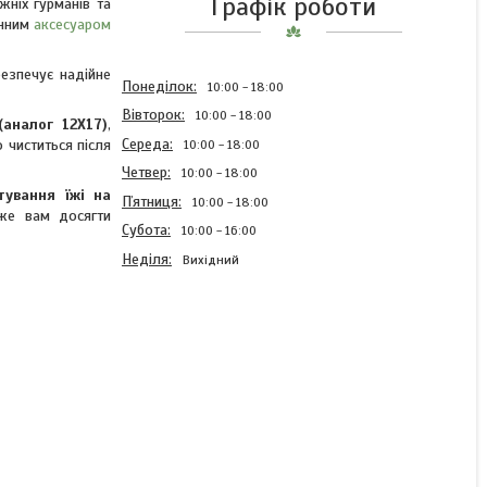
Графік роботи
жніх гурманів та
інним
аксесуаром
безпечує надійне
Понеділок
10:00
18:00
Вівторок
10:00
18:00
аналог 12Х17)
,
Середа
 чиститься після
10:00
18:00
Четвер
10:00
18:00
тування їжі на
Пʼятниця
10:00
18:00
оже вам досягти
Субота
10:00
16:00
Неділя
Вихідний
Шампур подвійний з
дерев'яною ручкою
630х12х3мм чорний