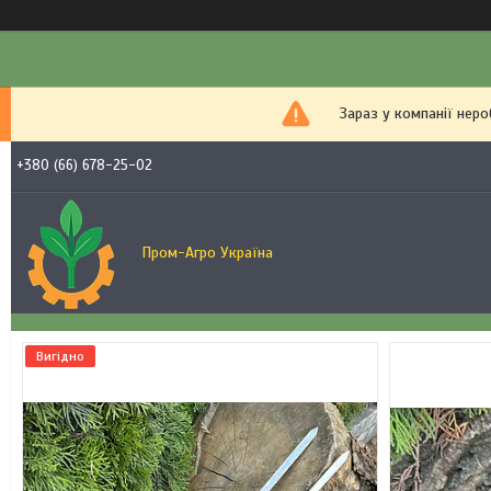
Зараз у компанії нер
+380 (66) 678-25-02
Пром-Агро Україна
Вигідно