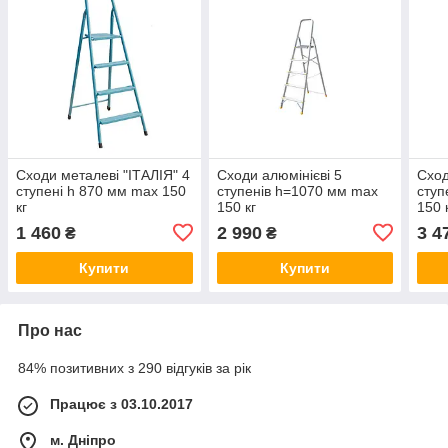
Сходи металеві "ІТАЛІЯ" 4
Сходи алюмінієві 5
Сход
ступені h 870 мм max 150
ступенів h=1070 мм max
ступ
кг
150 кг
150 
1 460
2 990
3 4
₴
₴
Купити
Купити
Про нас
84% позитивних з 290 відгуків за рік
Працює з 03.10.2017
м. Дніпро