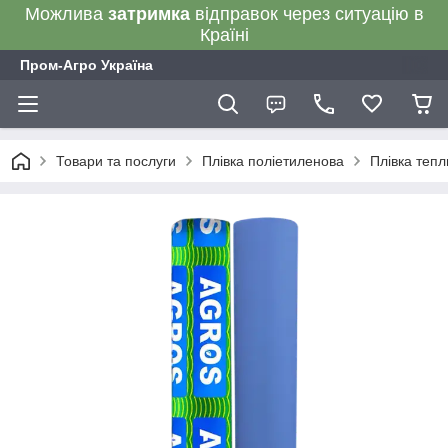
Можлива
затримка
відправок через ситуацію в
Країні
Пром-Агро Україна
Товари та послуги
Плівка поліетиленова
Плівка тепли