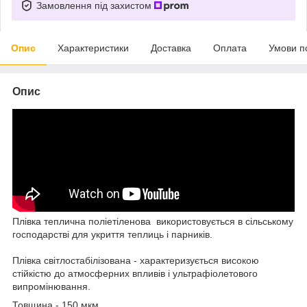
Замовлення під захистом
Опис
Характеристики
Доставка
Оплата
Умови п
Опис
Плівка теплична поліетіленова використовується в сільському
господарстві для укриття теплиць і парників.
Плівка світлостабілізована - характеризується високою
стійкістю до атмосферних впливів і ультрафіолетового
випромінювання.
Товщина - 150 мкм