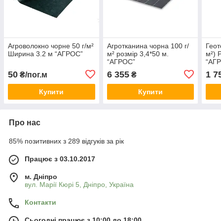
Агроволокно чорне 50 г/м²
Агротканина чорна 100 г/
Геот
Ширина 3.2 м “AГРОС”
м² розмір 3,4*50 м.
м²) 
“AГРОС”
“AГ
50
6 355
1 7
₴/пог.м
₴
Купити
Купити
Про нас
85% позитивних з 289 відгуків за рік
Працює з 03.10.2017
м. Дніпро
вул. Марії Кюрі 5, Дніпро, Україна
Контакти
Сьогодні працює з 10:00 до 18:00