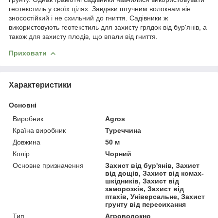
геотекстиль у своїх цілях. Завдяки штучним волокнам він
зносостійкий і не схильний до гниття. Садівники ж
використовують геотекстиль для захисту грядок від бур'янів, а
також для захисту плодів, що впали від гниття.
Приховати
Характеристики
Основні
Виробник
Agros
Країна виробник
Туреччина
Довжина
50 м
Колір
Чорний
Основне призначення
Захист від бур'янів, Захист
від дощів, Захист від комах-
шкідників, Захист від
заморозків, Захист від
птахів, Універсальне, Захист
грунту від пересихання
Тип
Агроволокно