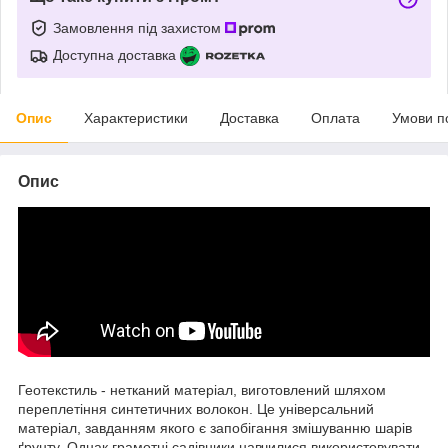
Замовлення під захистом
Доступна доставка
Опис
Характеристики
Доставка
Оплата
Умови п
Опис
Геотекстиль - нетканий матеріал, виготовлений шляхом
переплетіння синтетичних волокон. Це універсальний
матеріал, завданням якого є запобігання змішуванню шарів
ґрунту. Однак грамотні садівники навчилися використовувати