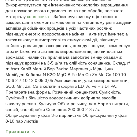
Використовується при інтенсивних технологіях вирощування
для позакореневого підживлення та при обробці посівного
матеріалу
соняшника
. Забезпечує високу ефективність
використання елементів живлення на клітинному рівні завдяки
активізації обмінних процесів в усіх частинах рослин;
підвищує енергію проростання насіння; активізує імунітет, а
також виконує антистресові та стимулюючі дії, підвищує
стійкість рослин до захворювань, холоду і посухи; компенсує
втрати біологічно активних мікроелементів, що виносяться
врожаєм; наявність прилипача запобігає змиву опадами;
підвищує врожай на 3-5 ц/га та олійність соняшника. Склад, г/
л: Азот Калій Магній Бор Залізо Марганець Мідь Цинк
Молібден Кобальт N K2O MgO B Fe Mn Cu Zn Mo Co 100 10
40 6 2 7 10 12 0,05 0,05 Амінокислоти, ультрамікроелементи,
SO3. Mn, Zn, Cu в хелатній формі з EDTA, Fe – з DTPA.
Препаративна форма. Розчинний концентрат. Сумісність.
Сумісний з бiльшiстю водорозчинних добрив та засобів
захисту рослин. Культура Об'єм розчину, л/га Норма витрати,
спосіб, час обробки Соняшник 200-300 2-3 л/га
Обприскування у фазі 3-5 пар листків Обприскування у фазі
8-10 пар листків
Приховати