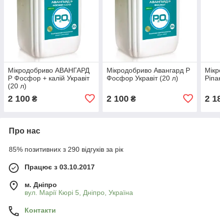
Мікродобриво АВАНГАРД
Мікродобриво Авангард Р
Мікр
Р Фосфор + калій Укравіт
Фосфор Укравіт (20 л)
Рiпа
(20 л)
2 100
2 100
2 1
₴
₴
Про нас
85% позитивних з 290 відгуків за рік
Працює з 03.10.2017
м. Дніпро
вул. Марії Кюрі 5, Дніпро, Україна
Контакти