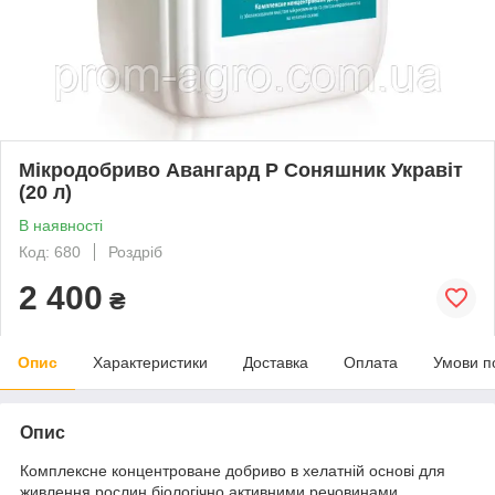
Мікродобриво Авангард Р Соняшник Укравіт
(20 л)
В наявності
Код: 680
Роздріб
2 400
₴
Опис
Характеристики
Доставка
Оплата
Умови п
Опис
Комплексне концентроване добриво в хелатній основі для
живлення рослин біологічно активними речовинами.