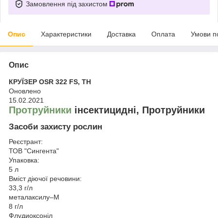
Замовлення під захистом
Опис
Характеристики
Доставка
Оплата
Умови п
Опис
КРУЇЗЕР ОSR 322 FS, TH
Оновлено
15.02.2021
Протруйники
інсектицидні, Протруйники
Засоби захисту рослин
Реєстрант:
ТОВ "Сингента"
Упаковка:
5 л
Вміст діючої речовини:
33,3 г/л
металаксилу–М
8 г/л
Флудиоксоніл