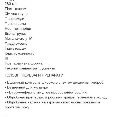
280 г/л
Тіаметоксам
Хімічна група
Феніламіди
Фенілпіроли
Неонікотиноїди
Діюча група:
Металаксилу–М
Флудиоксоніл
Тіаметоксам
Клас токсичності:
III
Препаративна форма:
Текучий концентрат суспензії
ГОЛОВНІ ПЕРЕВАГИ ПРЕПАРАТУ
• Відмінний контроль широкого спектру шкідників і хвороб
• Безпечний для культури
• «Вігор»–ефект стимулює проростання рослин
• Оброблені препаратом рослини краще переносять холод
• Оброблене насіння не втрачає своїх якісніх показників
протягом року