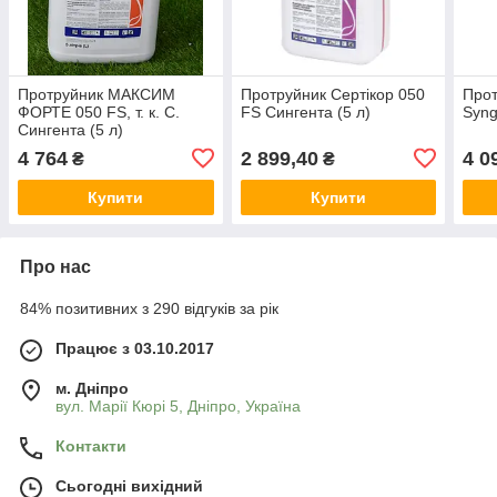
Протруйник МАКСИМ
Протруйник Сертікор 050
Прот
ФОРТЕ 050 FS, т. к. С.
FS Сингента (5 л)
Syng
Сингента (5 л)
4 764
2 899,40
4 0
₴
₴
Купити
Купити
Про нас
84% позитивних з 290 відгуків за рік
Працює з 03.10.2017
м. Дніпро
вул. Марії Кюрі 5, Дніпро, Україна
Контакти
Сьогодні вихідний