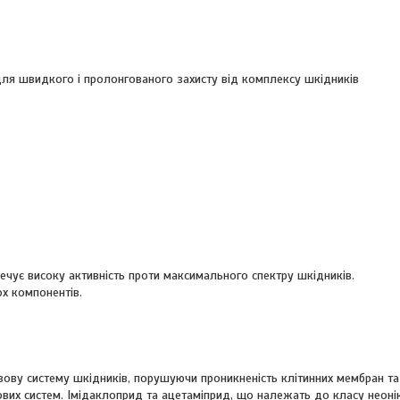
для швидкого і пролонгованого захисту від комплексу шкідників
печує високу активність проти максимального спектру шкідників.
ох компонентів.
рвову систему шкідників, порушуючи проникненість клітинних мембран т
вових систем. Імідаклоприд та ацетаміприд, що належать до класу неоні