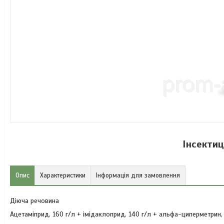
Інсектиц
Опис
Характеристики
Інформація для замовлення
Діюча речовина
Ацетаміприд, 160 г/л + імідаклоприд, 140 г/л + альфа-циперметрин,