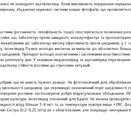
, альо як конкурент ацетилхоліну. Вони викликають порушення нормальн
адмірному збудженні нервової системи комах-фітофагів, що проявляєтьс
остями (розчинність, ліпофільність тощо) спостерігається посилення р
ослині, що забезпечує прояв швидкого «нокаутефекту» та пролонговано
еханізмами дії забезпечує високу ефективність проти шкідників, у т. ч
рату. Інсектицид Разить володіє високою активністю до абсолютної більш
х шкідників. Препарат володіє контактними і системними властивостями:
ляє репеленту дію. У тканинах імідаклоприд та ацетаміприд перетворюю
даткову стійкість рослини до стресових ситуацій.
родобрив, що не мають лужної реакції. Не фітотоксичний для оброблюван
 чисельності шкідників, що перевищує економічний поріг шкідливості (
у поверхню рослини, застосовуючи добре відрегульоване обладнання. Об
верхні культури. Інсектицид токсичний для бджіл. Не можна проводити 
видкості вітру більше 3-4 м/с та за температури повітря вище +28С. До
п Екстра (0,2-0,25 л/га) не є обов'язковим, але покращує змочуваніст