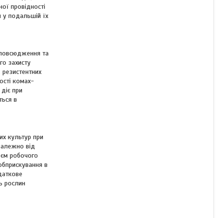
КУПИТИ
ої провідності
я у подальшій їх
КУПИТИ З
озповсюдження та
го захисту
. резистентних
ості комах-
 діє при
ться в
их культур при
залежно від
'єм робочого
обприскування в
даткове
ь рослин