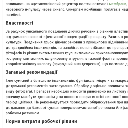
впливають на ацетилхоліновий рецептор постсинаптичної
мембрани
нервового імпульсу через синапс. Синергізм комбінації полягає в н
загибелі.
Властивості
За рахунок унікального поєднання діючих речовин з різними властив
підтримання високої ефективної концентрації препарату Разить в р
культури. Поєднання трьох діючих речовин з принципово відмінними м
до традиційних інсектицидів, та запобігає появі стійкості до препа
фітофагів із різних систематичних груп, включаючи прихованоживучи
гострому контактним, шлунковому отруєнні, в газовій фазі та прояв
хлорнікотинілову кислоту (природний антидепресант), що посилює до
Загальні рекомендації
Тхне сумісний з більшістю інсектицидів, фунгіцидів, мікро - та мак
дотриманні регламентів застосування. Обробку доцільно починати за
виду фітофага). Препарат необхідно наносити рівномірно на листов
розчину має бути достатнім для повного покриття всієї листової по
період цвітіння. Не рекомендується проводити обприскування при ш
додавання до бакової суміші поверхнево-активної речовини Альфали
робочим розчином.
Норма витрати робочої рідини