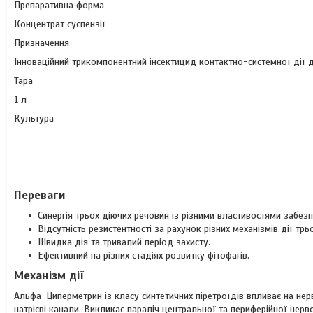
Препаративна форма
Концентрат суспензії
Призначення
Інноваційний трикомпонентний інсектицид контактно-системної дії 
Тара
1 л
Культура
Переваги
Синергія трьох діючих речовин із різними властивостями забез
Відсутність резистентності за рахунок різних механізмів дії трь
Швидка дія та тривалий період захисту.
Ефективний на різних стадіях розвитку фітофагів.
Механізм дії
Альфа-Циперметрин із класу синтетичних піретроїдів впливає на не
натрієві канали. Викликає параліч центральної та периферійної нер