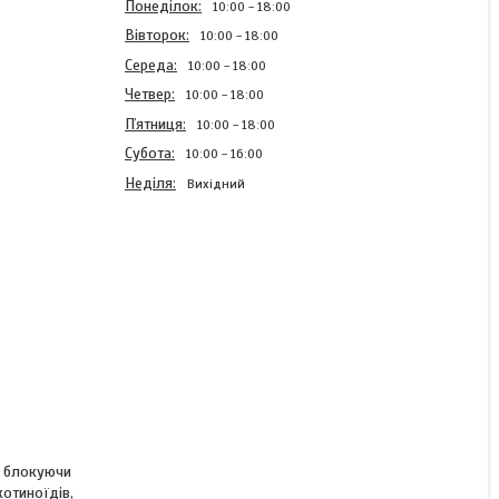
Понеділок
10:00
18:00
Вівторок
10:00
18:00
Середа
10:00
18:00
Четвер
10:00
18:00
Пʼятниця
10:00
18:00
Субота
10:00
16:00
Неділя
Вихідний
Інсектицидний препарат
Разіт
В наявності
1 511 ₴/л
а блокуючи
котиноїдів,