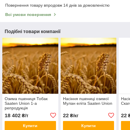
Повернення товару впродовж 14 днів за домовленістю
Всі умови повернення
Подібні товари компанії
Озима пшениця Тобак
Насіння пшениці озимої
Насі
Saaten Union 1-а
Мулан еліта Saaten Union
Скаг
репродукція
18 402
22
22
₴/т
₴/кг
₴
Купити
Купити