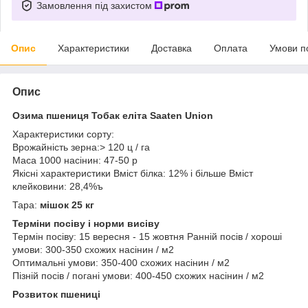
Замовлення під захистом
Опис
Характеристики
Доставка
Оплата
Умови п
Опис
Озима пшениця Тобак еліта Saaten Union
Характеристики сорту:
Врожайність зерна:> 120 ц / га
Маса 1000 насінин: 47-50 р
Якісні характеристики Вміст білка: 12% і більше Вміст
клейковини: 28,4%ъ
Тара:
мішок 25 кг
Терміни посіву і норми висіву
Термін посіву: 15 вересня - 15 жовтня Ранній посів / хороші
умови: 300-350 схожих насінин / м2
Оптимальні умови: 350-400 схожих насінин / м2
Пізній посів / погані умови: 400-450 схожих насінин / м2
Розвиток пшениці