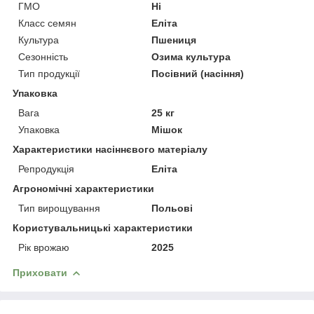
ГМО
Ні
Класс семян
Еліта
Культура
Пшениця
Сезонність
Озима культура
Тип продукції
Посівний (насіння)
Упаковка
Вага
25 кг
Упаковка
Мішок
Характеристики насіннєвого матеріалу
Репродукція
Еліта
Агрономічні характеристики
Тип вирощування
Польові
Користувальницькі характеристики
Рік врожаю
2025
Приховати