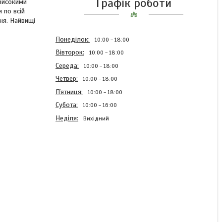
Графік роботи
 високими
 по всій
ня. Найвищі
Понеділок
10:00
18:00
Вівторок
10:00
18:00
Середа
10:00
18:00
Четвер
10:00
18:00
Пʼятниця
10:00
18:00
Субота
10:00
16:00
Неділя
Вихідний
Пшениця озимий сорт
Амандус, 1-а репродукція