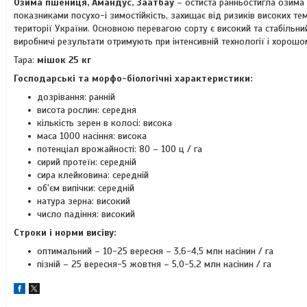
Озима пшениця, Амандус, Заатбау
– остиста ранньостигла озима 
показниками посухо-і зимостійкість, захищає від ризиків високих тем
території України. Основною перевагою сорту є високий та стабільн
виробничі результати отримують при інтенсивній технології і хорош
Тара:
мішок 25 кг
Господарські та морфо-біологічні характеристики:
дозрівання: ранній
висота рослин: середня
кількість зерен в колосі: висока
маса 1000 насіння: висока
потенціал врожайності: 80 – 100 ц / га
сирий протеїн: середній
сира клейковина: середній
об'єм випічки: середній
натура зерна: високий
число падіння: високий
Строки і норми висіву:
оптимальний – 10-25 вересня – 3,6-4,5 млн насінин / га
пізній – 25 вересня-5 жовтня – 5,0-5,2 млн насінин / га