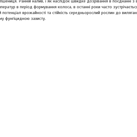
пшениця. Ранній налив, і як наслідок швидке дозрівання в поєднанні з
ператур в період формування колоса, в останні роки часто зустрічається
ий потенціал врожайності та стійкість середньорослий рослин до виляган
ому фунгіцидною захисту.