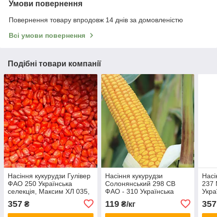
Умови повернення
Повернення товару впродовж 14 днів за домовленістю
Всі умови повернення
Подібні товари компанії
Насіння кукурудзи Гулівер
Насіння кукурудзи
Насі
ФАО 250 Українська
Солонянський 298 СВ
237
селекція, Максим ХЛ 035,
ФАО - 310 Українська
Укра
дрібна фасовка, 3 кг
селекція дрібна фасовка,
дріб
357
119
357
₴
₴/кг
1 кг