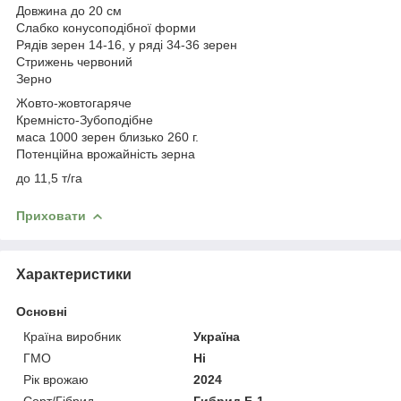
Довжина до 20 см
Слабко конусоподібної форми
Рядів зерен 14-16, у ряді 34-36 зерен
Стрижень червоний
Зерно
Жовто-жовтогаряче
Кремністо-Зубоподібне
маса 1000 зерен близько 260 г.
Потенційна врожайність зерна
до 11,5 т/га
Приховати
Характеристики
Основні
Країна виробник
Україна
ГМО
Ні
Рік врожаю
2024
Сорт/Гібрид
Гибрид F-1