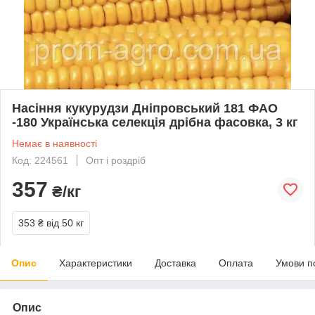
Насіння кукурудзи Дніпровський 181 ФАО
-180 Українська селекція дрібна фасовка, 3 кг
Немає в наявності
Код: 224561
Опт і роздріб
357
₴/кг
353 ₴
від 50 кг
Опис
Характеристики
Доставка
Оплата
Умови п
Опис