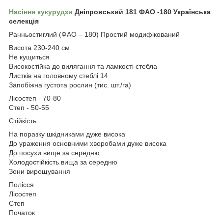
Насіння кукурудзи
Дніпровський 181 ФАО -180 Українська
селекція
Ранньостиглий (ФАО – 180) Простий модифікований
Висота 230-240 см
Не кущиться
Високостійка до вилягання та ламкості стебла
Листків на головному стеблі 14
Запобіжна густота рослин (тис. шт./га)
Лісостеп - 70-80
Степ - 50-55
Стійкість
На поразку шкідниками дуже висока
До ураження основними хворобами дуже висока
До посухи вище за середню
Холодостійкість вища за середню
Зони вирощування
Полісся
Лісостеп
Степ
Початок