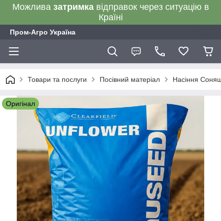
Можлива
затримка
відправок через ситуацію в
Країні
Пром-Агро Україна
Товари та послуги
Посівний матеріал
Насіння Соня
Оригінал