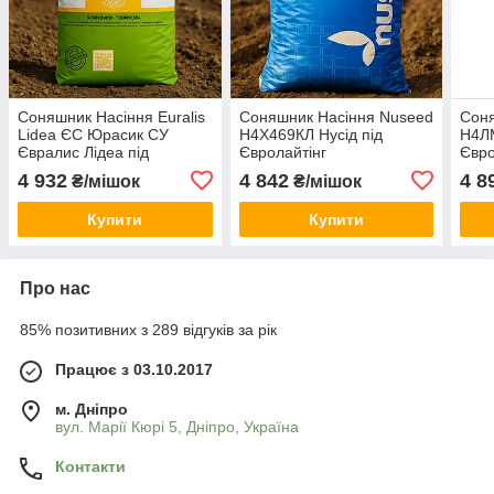
Соняшник Насіння Euralis
Соняшник Насіння Nuseed
Соня
Lidea ЄС Юрасик СУ
Н4Х469КЛ Нусід під
Н4ЛМ
Євралис Лідеа під
Євролайтінг
Євро
Гранстар Високоолеіновий
Високоолеіновий 2024 рік
4 932
4 842
4 8
₴/мішок
₴/мішок
2024 рік
Купити
Купити
Про нас
85% позитивних з 289 відгуків за рік
Працює з 03.10.2017
м. Дніпро
вул. Марії Кюрі 5, Дніпро, Україна
Контакти