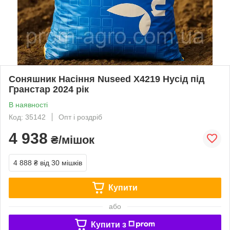
Соняшник Насіння Nuseed X4219 Нусід під
Гранстар 2024 рік
В наявності
Код: 35142
Опт і роздріб
4 938
₴/мішок
4 888 ₴
від 30 мішків
Купити
або
Купити з