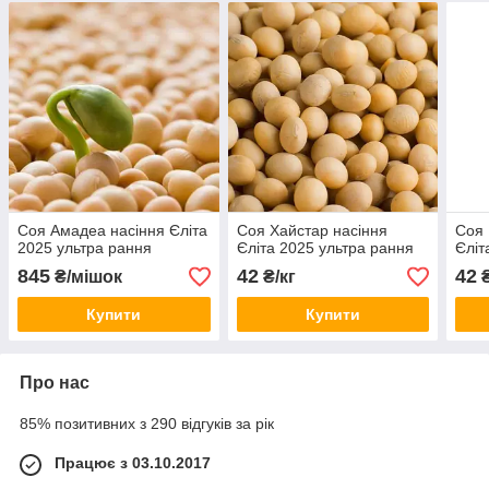
Соя Амадеа насіння Єліта
Соя Хайстар насіння
Соя 
2025 ультра рання
Єліта 2025 ультра рання
Єліт
845
42
42
₴/мішок
₴/кг
₴
Купити
Купити
Про нас
85% позитивних з 290 відгуків за рік
Працює з 03.10.2017