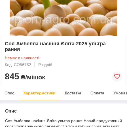
Соя Амбелла насіння Єліта 2025 ультра
рання
Немає в наявності
Код: СО56732
Роздріб
845
₴/мішок
Опис
Характеристики
Доставка
Оплата
Умови 
Опис
Соя Амбелла насіння Єліта ультра рання Новий продуктивний
сорт ультрараннього сегменту Світлий рубчик Сума активних