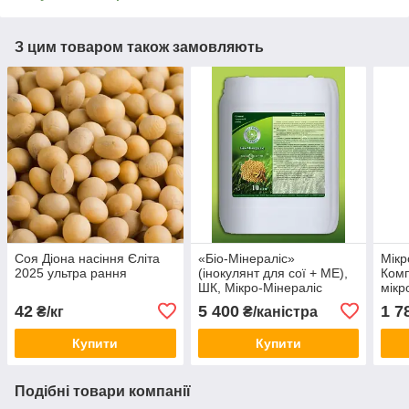
З цим товаром також замовляють
Соя Діона насіння Єліта
«Біо-Мінераліс»
Мік
2025 ультра рання
(інокулянт для сої + МЕ),
Комп
ШК, Мікро-Мінераліс
мікр
амін
42
5 400
1 7
₴/кг
₴/каністра
(10 
Купити
Купити
Подібні товари компанії