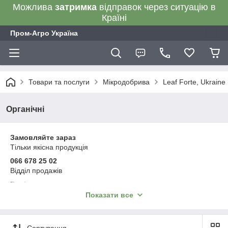
Можлива
затримка
відправок через ситуацію в
Країні
Пром-Агро Україна
Товари та послуги
Мікродобрива
Leaf Forte, Ukraine
Органічні
Замовляйте зараз
Тільки якісна продукція
066 678 25 02
Відділ продажів
Варіанти оплати:
післяплата, онлайн-оплата, на рахунок ФОП без ПДВ
Показати все
на рахунок ТОВ з ПДВ, розстрочка
або будь-яким іншим зручним для вас способом
Відправка впродовж 1–3 робочих днів
Сортування