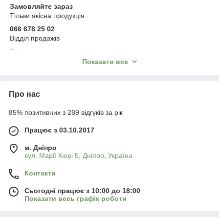
Замовляйте зараз
Тільки якісна продукція
066 678 25 02
Відділ продажів
Варіанти оплати:
післяплата, онлайн-оплата, на рахунок ФОП без ПДВ
Показати все
на рахунок ТОВ з ПДВ, розстрочка
або будь-яким іншим зручним для вас способом
Відправка впродовж 1–3 робочих днів
Про нас
Телефонуйте прямо зараз
85% позитивних з 289 відгуків за рік
Працює з 03.10.2017
м. Дніпро
вул. Марії Кюрі 5, Дніпро, Україна
Контакти
Сьогодні працює з 10:00 до 18:00
Показати весь графік роботи