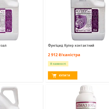
езал
Фунгіцид Купер контактний
2 912 ₴/каністра
В наявності
КУПИТИ