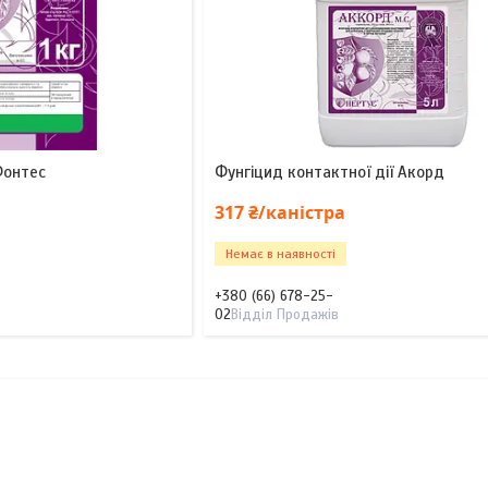
Фонтес
Фунгіцид контактної дії Акорд
317 ₴/каністра
Немає в наявності
+380 (66) 678-25-
02
Відділ Продажів