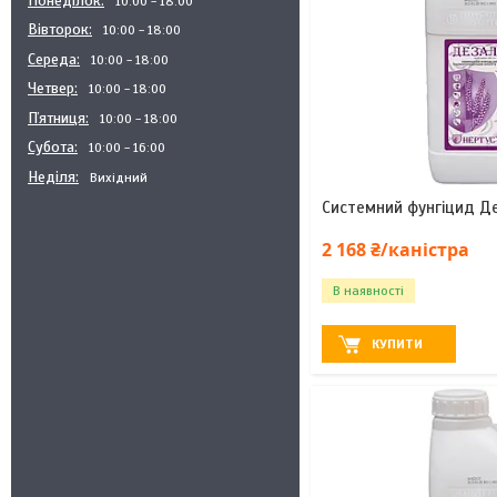
Понеділок
10:00
18:00
Вівторок
10:00
18:00
Середа
10:00
18:00
Четвер
10:00
18:00
Пʼятниця
10:00
18:00
Субота
10:00
16:00
Неділя
Вихідний
Системний фунгіцид Д
2 168 ₴/каністра
В наявності
КУПИТИ