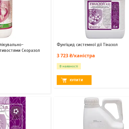
 лікувально-
Фунгіцид системної дії Тіназол
тивостями Скоразол
3 723 ₴/каністра
В наявності
КУПИТИ