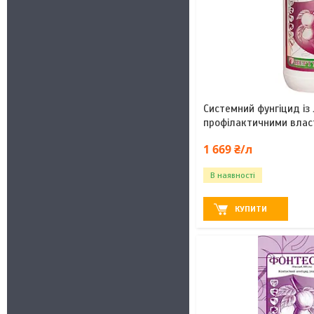
Системний фунгіцид із
профілактичними влас
1 669 ₴/л
В наявності
КУПИТИ