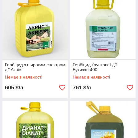
Гербіцид з широким спектром
Гербіцид ґрунтової дії
дії Акріс
Бутизан 400
Немає в наявності
Немає в наявності
605
761
₴/л
₴/л