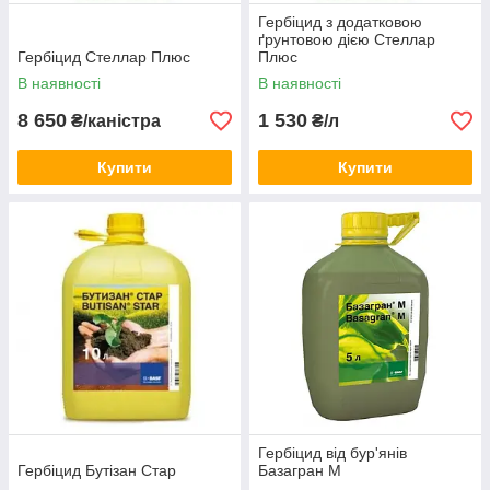
Гербіцид з додатковою
ґрунтовою дією Стеллар
Гербіцид Стеллар Плюс
Плюс
В наявності
В наявності
8 650
1 530
₴/каністра
₴/л
Купити
Купити
Гербіцид від бур'янів
Гербіцид Бутізан Стар
Базагран М