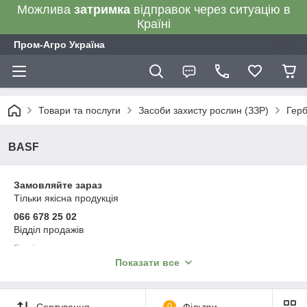
Можлива
затримка
відправок через ситуацію в
Країні
Пром-Агро Україна
Товари та послуги
Засоби захисту рослин (ЗЗР)
Герб
BASF
Замовляйте зараз
Тільки якісна продукція
066 678 25 02
Відділ продажів
Варіанти оплати:
післяплата, онлайн-оплата, на рахунок ФОП без ПДВ
Показати все
на рахунок ТОВ з ПДВ, розстрочка
або будь-яким іншим зручним для вас способом
Відправка впродовж 1–3 робочих днів
Сортування
0
Фільтри