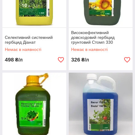
Високоефективний
Селективний системний
довсходовий гербіцид
гербіцид Діанат
грунтовий Стомп 330
Немає в наявності
Немає в наявності
498
326
₴/л
₴/л