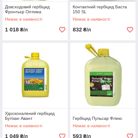
Довсходовий гербіцид
Контактний гербіцид Баста
Фронтьєр Оптима
150 SL
Немає в наявності
Немає в наявності
1 018
832
₴/л
₴/л
Удосконалений гербіцид
Бутізан Авант
Гербіцид Пульсар Флекс
Немає в наявності
Немає в наявності
1 049
593
₴/л
₴/л