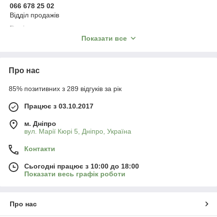
066 678 25 02
Відділ продажів
Варіанти оплати:
післяплата, онлайн-оплата, на рахунок ФОП без ПДВ
Показати все
на рахунок ТОВ з ПДВ, розстрочка
або будь-яким іншим зручним для вас способом
Відправка впродовж 1–3 робочих днів
Про нас
Телефонуйте прямо зараз
85% позитивних з 289 відгуків за рік
Працює з 03.10.2017
м. Дніпро
вул. Марії Кюрі 5, Дніпро, Україна
Контакти
Сьогодні працює з 10:00 до 18:00
Показати весь графік роботи
Про нас